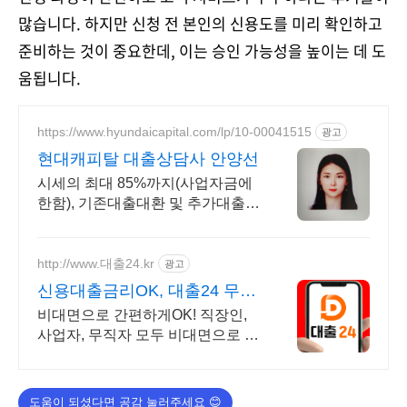
많습니다. 하지만 신청 전 본인의 신용도를 미리 확인하고
준비하는 것이 중요한데, 이는 승인 가능성을 높이는 데 도
움됩니다.
https://www.hyundaicapital.com/lp/10-00041515
광고
현대캐피탈 대출상담사 안양선
시세의 최대 85%까지(사업자금에
한함), 기존대출대환 및 추가대출가
능
http://www.대출24.kr
광고
신용대출금리OK, 대출24 무서
류 No신용 대출가능!
비대면으로 간편하게OK! 직장인,
사업자, 무직자 모두 비대면으로 가
능한 대출24 누구보다 빠르게 남들
과는 다르게 대출가능한 이곳! 대출
24